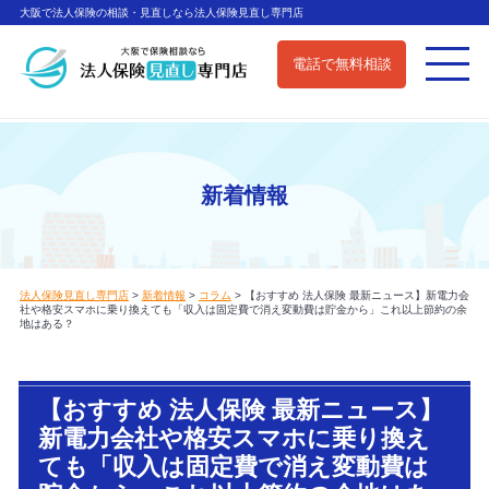
大阪で法人保険の相談・見直しなら法人保険見直し専門店
電話で無料相談
新着情報
法人保険見直し専門店
>
新着情報
>
コラム
>
【おすすめ 法人保険 最新ニュース】新電力会
社や格安スマホに乗り換えても「収入は固定費で消え変動費は貯金から」これ以上節約の余
地はある？
【おすすめ 法人保険 最新ニュース】
新電力会社や格安スマホに乗り換え
ても「収入は固定費で消え変動費は