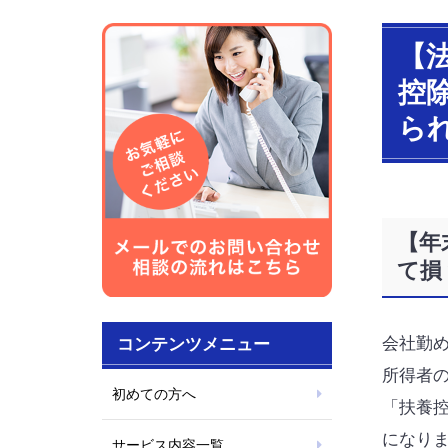
【
控
ら
【年
て損
会社勤
コンテンツメニュー
所得者
初めての方へ
「扶養
になり
サービス内容一覧