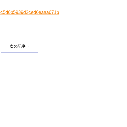
627c5d6b5939d2ced6eaaa671b
次の記事→