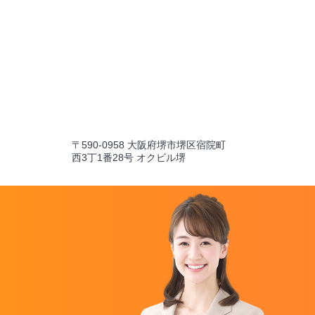
〒590-0958 大阪府堺市堺区宿院町
西3丁1番28号 オクビル堺