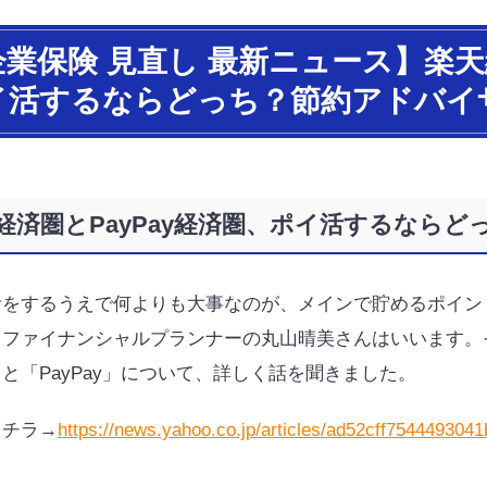
業保険 見直し 最新ニュース】楽天
イ活するならどっち？節約アドバイ
経済圏とPayPay経済圏、ポイ活するなら
活をするうえで何よりも大事なのが、メインで貯めるポイン
・ファイナンシャルプランナーの
丸山晴美
さんはいいます。
と「PayPay」について、詳しく話を聞きました。
コチラ→
https://news.yahoo.co.jp/articles/ad52cff75444930