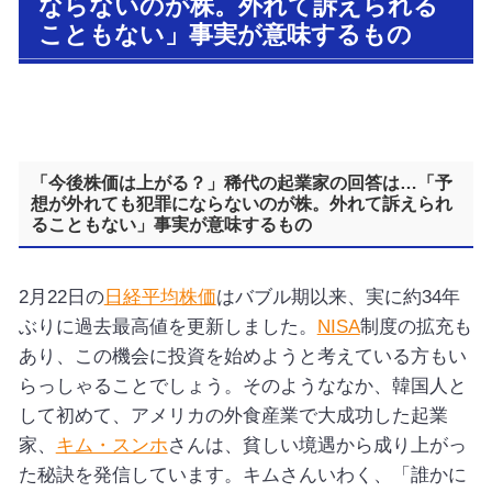
ならないのが株。外れて訴えられる
こともない」事実が意味するもの
「今後株価は上がる？」稀代の起業家の回答は…「予
想が外れても犯罪にならないのが株。外れて訴えられ
ることもない」事実が意味するもの
2月22日の
日経平均株価
はバブル期以来、実に約34年
ぶりに過去最高値を更新しました。
NISA
制度の拡充も
あり、この機会に投資を始めようと考えている方もい
らっしゃることでしょう。そのようななか、韓国人と
して初めて、アメリカの外食産業で大成功した起業
家、
キム・スンホ
さんは、貧しい境遇から成り上がっ
た秘訣を発信しています。キムさんいわく、「誰かに