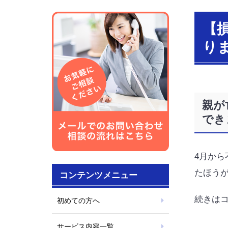
【
り
親が
でき
4月か
たほう
コンテンツメニュー
続きは
初めての方へ
サービス内容一覧