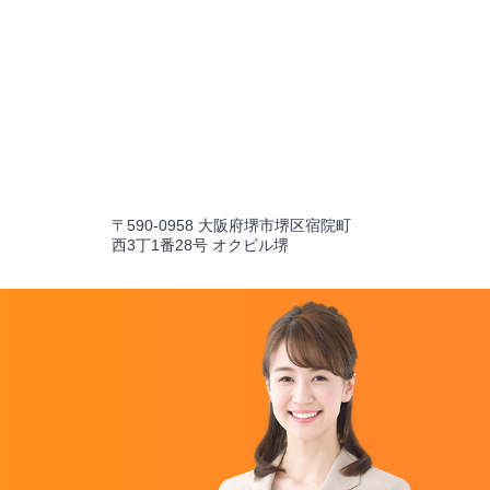
〒590-0958 大阪府堺市堺区宿院町
西3丁1番28号 オクビル堺