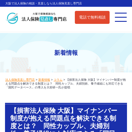
大阪で法人保険の相談・見直しなら法人保険見直し専門店
電話で無料相談
新着情報
法人保険見直し専門店
>
新着情報
>
コラム
>
【損害法人保険 大阪】マイナンバー制度が抱
える問題点を解決できる制度とは？ 同性カップル、夫婦別姓、養子縁組にも対応できる
「国民データベース」の導入を大前研一氏が提唱
【損害法人保険 大阪】マイナンバー
制度が抱える問題点を解決できる制
度とは？ 同性カップル、夫婦別