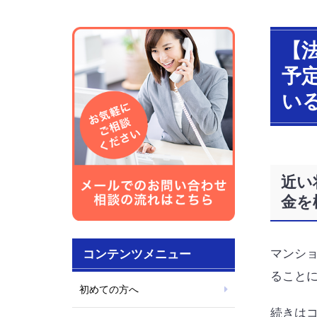
【
予
い
近い
金を
マンシ
コンテンツメニュー
ること
初めての方へ
続きは