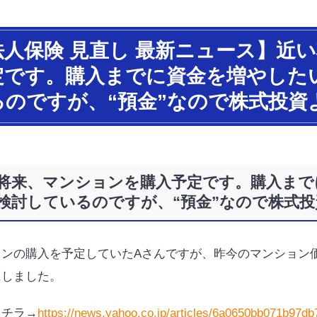
法人保険 見直し 最新ニュース】近
定です。購入までに資金を増やした
るのですが、“預金”なので株式投資
将来、マンションを購入予定です。購入まで
検討しているのですが、“預金”なので株式
ョンの購入を予定していたAさんですが、昨今のマンション
にしました。
コチラ→
https://news.yahoo.co.jp/articles/6a0650bb071b97d