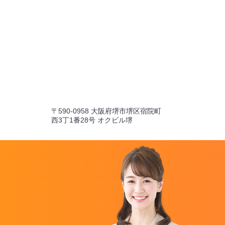
〒590-0958 大阪府堺市堺区宿院町
西3丁1番28号 オクビル堺