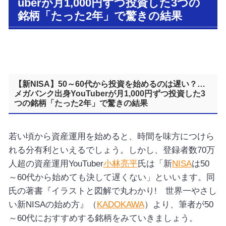
uberが月1,000円ずつ投資した3つの
銘柄「たった2年」で驚きの結果
【新NISA】50～60代から投資を始めるのは遅い？…
メガバンク出身YouTuberが月1,000円ずつ投資した3
つの銘柄「たった2年」で驚きの結果
若い頃から資産運用を始めると、時間を味方につけら
れる分有利といえるでしょう。しかし、登録者数70万
人超の資産運用YouTuber
小林亮平
氏は「新
NISA
は50
～60代から始めても決して遅くない」といいます。同
氏の著書『イラストと図解で丸わかり! 世界一やさし
い新NISAの始め方』（
KADOKAWA
）より、筆者が50
～60代におすすめする銘柄をみていきましょう。