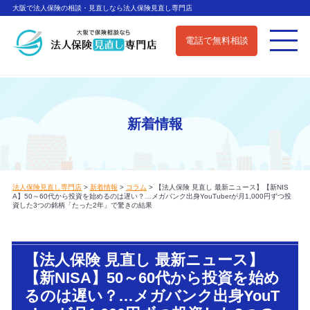
大阪で法人保険の相談・見直しなら法人保険見直し専門店
電話で無料相談
新着情報
法人保険見直し専門店
>
新着情報
>
コラム
>
【法人保険 見直し 最新ニュース】【新NIS
A】50～60代から投資を始めるのは遅い？…メガバンク出身YouTuberが月1,000円ずつ投
資した3つの銘柄「たった2年」で驚きの結果
【法人保険 見直し 最新ニュース】
【新NISA】50～60代から投資を始め
るのは遅い？…メガバンク出身YouT