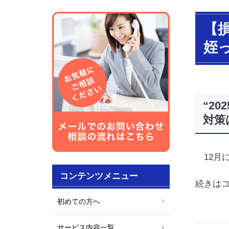
【損
姪
“2
対策
12月に
コンテンツメニュー
続きは
初めての方へ
サービス内容一覧