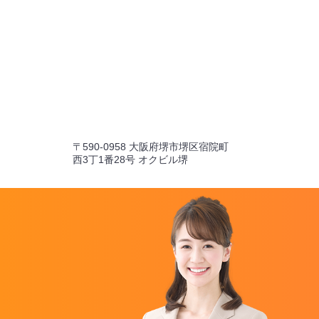
〒590-0958 大阪府堺市堺区宿院町
西3丁1番28号 オクビル堺