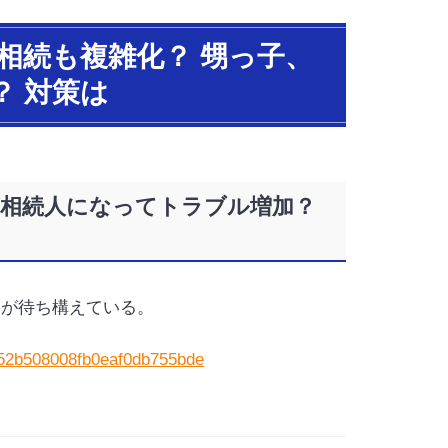
で相続も複雑化？ 甥っ子、
 対策は
子が相続人になってトラブル増加？
」が待ち構えている。
9752b508008fb0eaf0db755bde