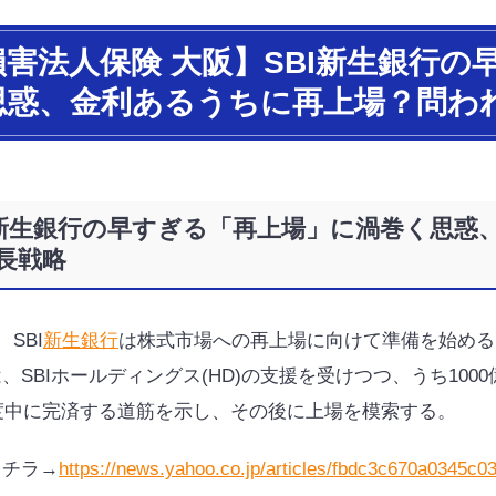
損害法人保険 大阪】SBI新生銀行
思惑、金利あるうちに再上場？問わ
I新生銀行の早すぎる「再上場」に渦巻く思惑
長戦略
、SBI
新生銀行
は株式市場への再上場に向けて準備を始めると
、SBIホールディングス(HD)の支援を受けつつ、うち100
年度中に完済する道筋を示し、その後に上場を模索する。
コチラ→
https://news.yahoo.co.jp/articles/fbdc3c670a0345c