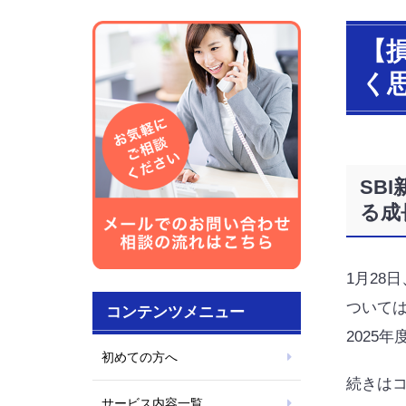
【
く
SB
る成
1月28日
ついては
コンテンツメニュー
2025
初めての方へ
続きは
サービス内容一覧