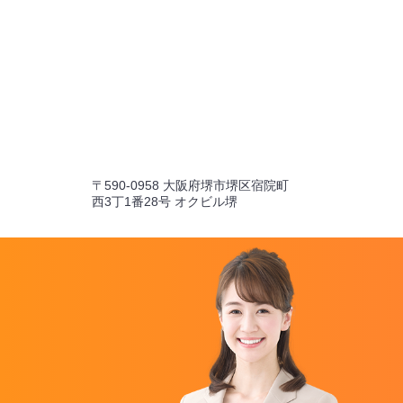
〒590-0958 大阪府堺市堺区宿院町
西3丁1番28号 オクビル堺