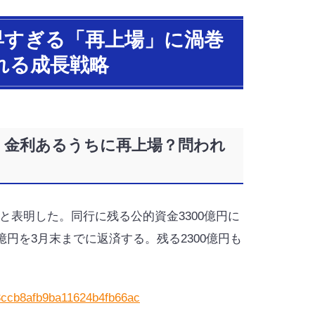
の早すぎる「再上場」に渦巻
れる成長戦略
、金利あるうちに再上場？問われ
表明した。同行に残る公的資金3300億円に
0億円を3月末までに返済する。残る2300億円も
03ccb8afb9ba11624b4fb66ac