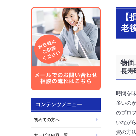
【
老
物価
長寿
時間を
多いのが
コンテンツメニュー
のプロ
初めての方へ
いながら
資の方
サービス内容一覧