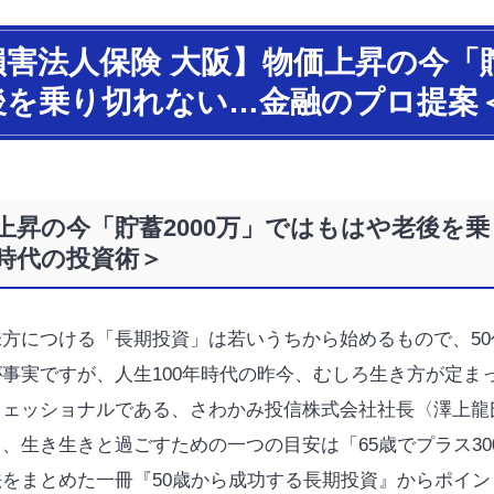
損害法人保険 大阪】物価上昇の今「貯
後を乗り切れない…金融のプロ提案
上昇の今「貯蓄2000万」ではもはや老後を
時代の投資術＞
味方につける「長期投資」は若いうちから始めるもので、50
事実ですが、人生100年時代の昨今、むしろ生き方が定ま
フェッショナルである、さわかみ投信株式会社社長〈澤上龍
、生き生きと過ごすための一つの目安は「65歳でプラス3
法をまとめた一冊『50歳から成功する長期投資』からポイ