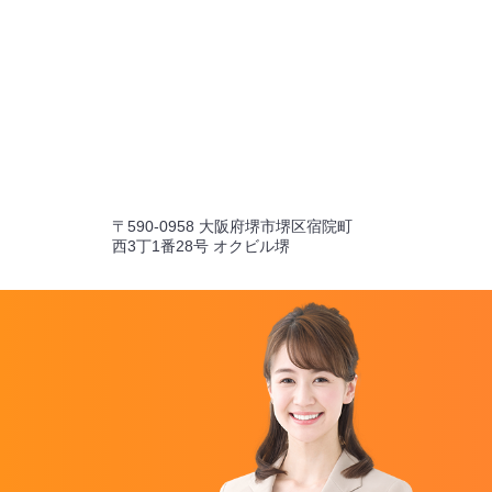
〒590-0958 大阪府堺市堺区宿院町
西3丁1番28号 オクビル堺